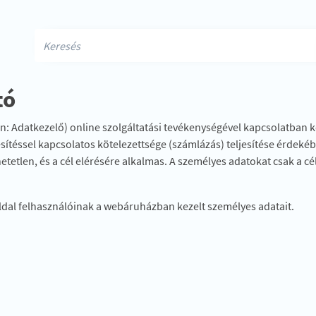
tó
Adatkezelő) online szolgáltatási tevékenységével kapcsolatban kez
jesítéssel kapcsolatos kötelezettsége (számlázás) teljesítése érdeké
tetlen, és a cél elérésére alkalmas. A személyes adatokat csak a 
dal felhasználóinak a webáruházban kezelt személyes adatait.