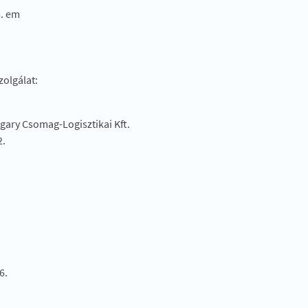
5. em
zolgálat:
gary Csomag-Logisztikai Kft.
2.
6.