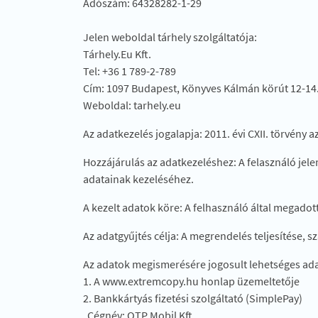
Adószám: 64328282-1-29
Jelen weboldal tárhely szolgáltatója:
Tárhely.Eu Kft.
Tel: +36 1 789-2-789
Cím: 1097 Budapest, Könyves Kálmán körút 12-14
Weboldal: tarhely.eu
Az adatkezelés jogalapja: 2011. évi CXII. törvény 
Hozzájárulás az adatkezeléshez: A felasználó je
adatainak kezeléséhez.
A kezelt adatok köre: A felhasználó által megadot
Az adatgyűjtés célja: A megrendelés teljesítése, 
Az adatok megismerésére jogosult lehetséges ad
1. A www.extremcopy.hu honlap üzemeltetője
2. Bankkártyás fizetési szolgáltató (SimplePay)
Cégnév: OTP Mobil Kft.