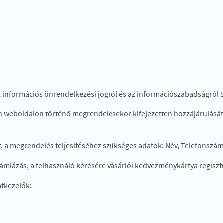
.
az információs önrendelkezési jogról és az információszabadságról 5.
len weboldalon történő megrendelésekor kifejezetten hozzájárulásá
t, a megrendelés teljesítéséhez szükséges adatok: Név, Telefonszám,
számlázás, a felhasználó kérésére vásárlói kedvezménykártya regiszt
atkezelők: