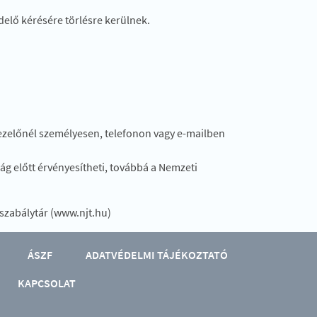
delő kérésére törlésre kerülnek.
kezelőnél személyesen, telefonon vagy e-mailben
ág előtt érvényesítheti, továbbá a Nemzeti
gszabálytár (www.njt.hu)
ÁSZF
ADATVÉDELMI TÁJÉKOZTATÓ
KAPCSOLAT