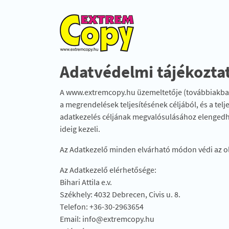
Adatvédelmi tájékozta
A www.extremcopy.hu üzemeltetője (továbbiakban: 
a megrendelések teljesítésének céljából, és a tel
adatkezelés céljának megvalósulásához elengedhe
ideig kezeli.
Az Adatkezelő minden elvárható módon védi az ol
Az Adatkezelő elérhetősége:
Bihari Attila e.v.
Székhely: 4032 Debrecen, Civis u. 8.
Telefon: +36-30-2963654
Email: info@extremcopy.hu