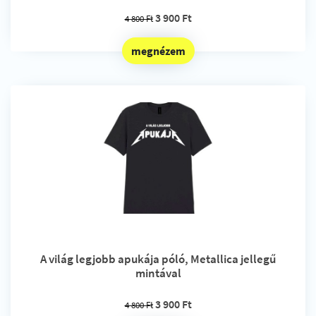
3 900 Ft
4 800 Ft
megnézem
A világ legjobb apukája póló, Metallica jellegű
mintával
3 900 Ft
4 800 Ft