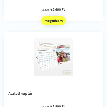
2 690 Ft
3 290 Ft
megnézem
Asztali naptár
3 890 Ft
4 590 Ft