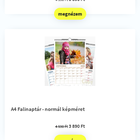
megnézem
A4 Falinaptár - normál képméret
3 890 Ft
4 590 Ft