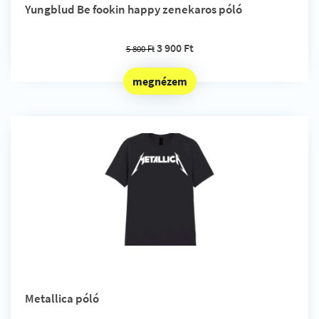
Yungblud Be fookin happy zenekaros póló
3 900 Ft
5 800 Ft
megnézem
Metallica póló