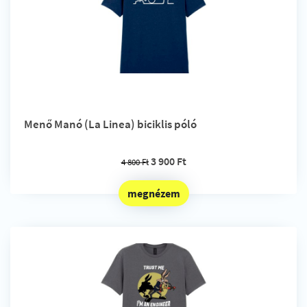
Menő Manó (La Linea) biciklis póló
3 900 Ft
4 800 Ft
megnézem