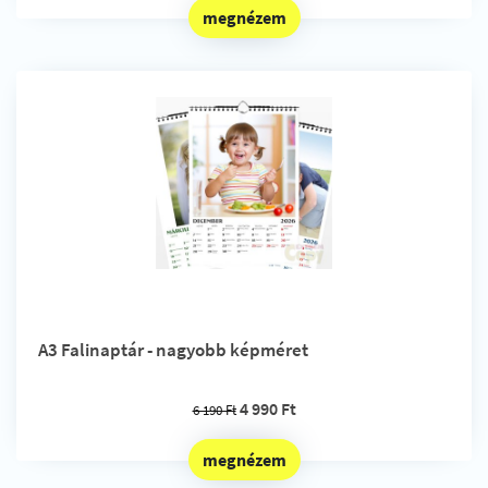
megnézem
A3 Falinaptár - nagyobb képméret
4 990 Ft
6 190 Ft
megnézem