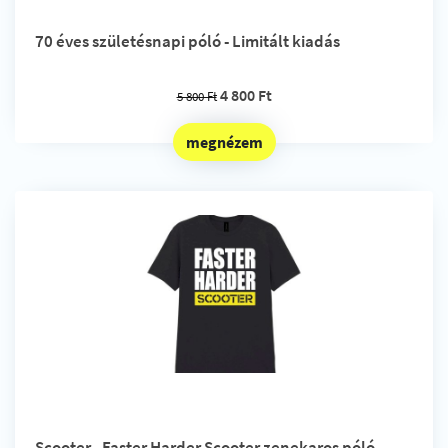
70 éves születésnapi póló - Limitált kiadás
4 800 Ft
5 800 Ft
megnézem
Scooter - Faster Harder Scooter zenekaros póló