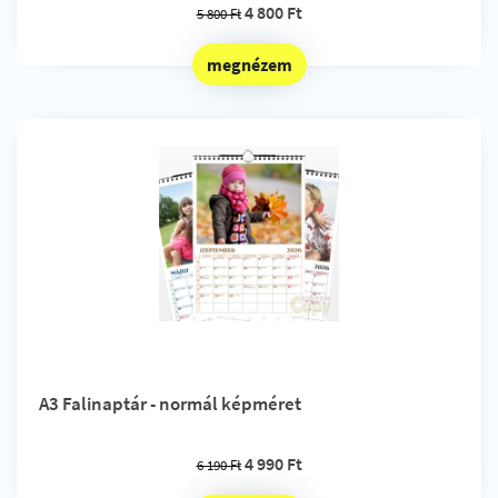
4 800 Ft
5 800 Ft
megnézem
A3 Falinaptár - normál képméret
4 990 Ft
6 190 Ft