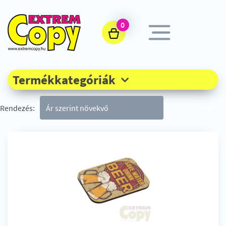
0
Termékkategóriák
Rendezés: