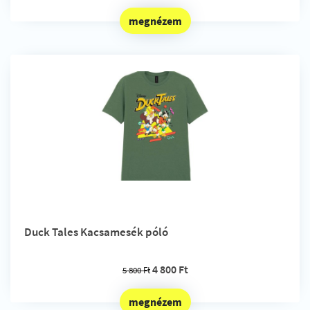
megnézem
Duck Tales Kacsamesék póló
4 800 Ft
5 800 Ft
megnézem