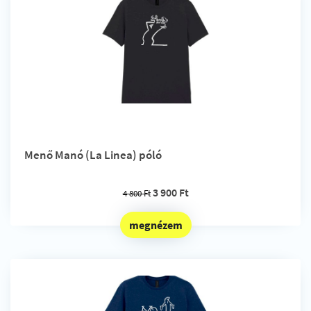
Menő Manó (La Linea) póló
3 900 Ft
4 800 Ft
megnézem