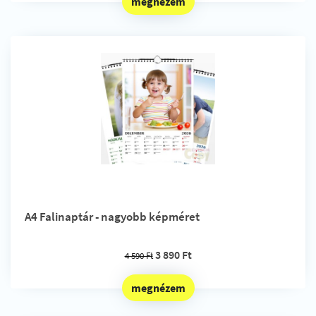
megnézem
A4 Falinaptár - nagyobb képméret
3 890 Ft
4 590 Ft
megnézem