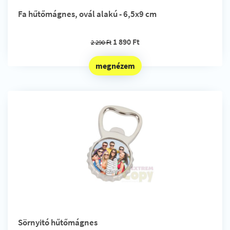
Fa hűtőmágnes, ovál alakú - 6,5x9 cm
1 890 Ft
2 290 Ft
megnézem
Sörnyitó hűtőmágnes