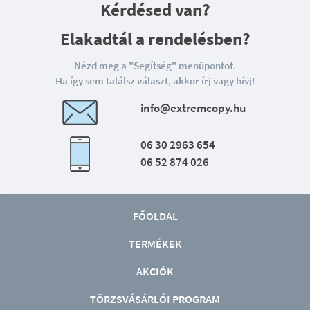
Kérdésed van?
Elakadtál a rendelésben?
Nézd meg a "Segítség" menüpontot.
Ha így sem találsz választ, akkor írj vagy hívj!
info@extremcopy.hu
06 30 2963 654
06 52 874 026
FŐOLDAL
TERMÉKEK
AKCIÓK
TÖRZSVÁSÁRLÓI PROGRAM