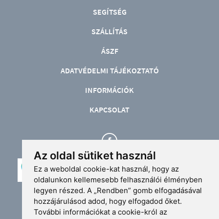
SEGÍTSÉG
SZÁLLÍTÁS
ÁSZF
ADATVÉDELMI TÁJÉKOZTATÓ
INFORMÁCIÓK
KAPCSOLAT
Az oldal sütiket használ
Ez a weboldal cookie-kat használ, hogy az
oldalunkon kellemesebb felhasználói élményben
legyen részed. A „Rendben” gomb elfogadásával
Üzlet: 4024 Debrecen, Piac u. 30. (Korzó üzletudvar)
hozzájárulásod adod, hogy elfogadod őket.
info@extremcopy.hu
További információkat a cookie-król az