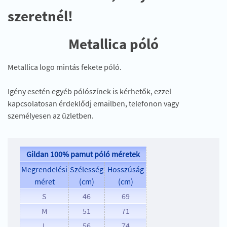
szeretnél!
Metallica póló
Metallica logo mintás fekete póló.
Igény esetén egyéb pólószínek is kérhetők, ezzel
kapcsolatosan érdeklődj emailben, telefonon vagy
személyesen az üzletben.
Gildan 100% pamut póló méretek
Megrendelési
Szélesség
Hosszúság
méret
(cm)
(cm)
S
46
69
M
51
71
L
56
74