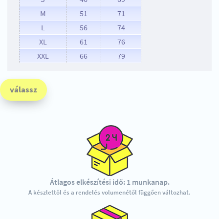
M
51
71
L
56
74
XL
61
76
XXL
66
79
válassz
Átlagos elkészítési idő: 1 munkanap.
A készlettől és a rendelés volumenétől függően változhat.