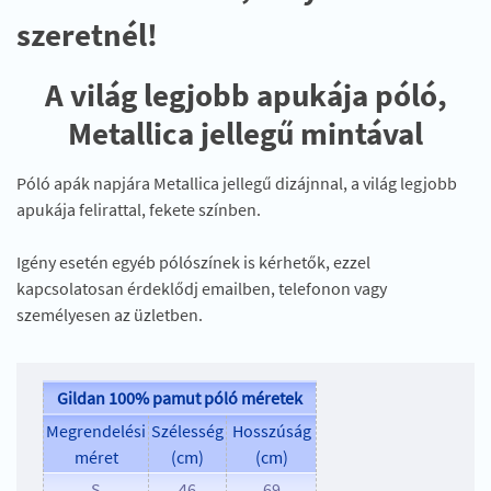
szeretnél!
A világ legjobb apukája póló,
Metallica jellegű mintával
Póló apák napjára Metallica jellegű dizájnnal, a világ legjobb
apukája felirattal, fekete színben.
Igény esetén egyéb pólószínek is kérhetők, ezzel
kapcsolatosan érdeklődj emailben, telefonon vagy
személyesen az üzletben.
Gildan 100% pamut póló méretek
Megrendelési
Szélesség
Hosszúság
méret
(cm)
(cm)
S
46
69