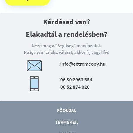
Kérdésed van?
Elakadtál a rendelésben?
Nézd meg a "Segítség" menüpontot.
Ha így sem találsz választ, akkor írj vagy hívj!
info@extremcopy.hu
06 30 2963 654
06 52 874 026
FŐOLDAL
TERMÉKEK