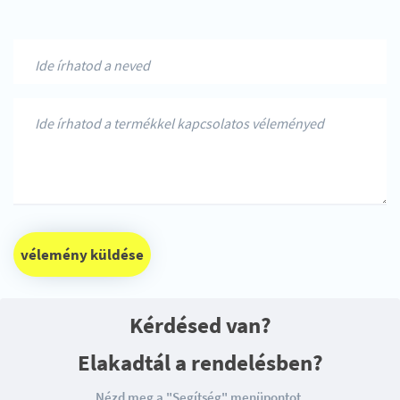
vélemény küldése
Kérdésed van?
Elakadtál a rendelésben?
Nézd meg a "Segítség" menüpontot.