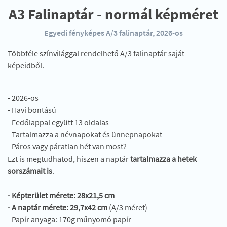
A3 Falinaptár - normál képméret
Egyedi fényképes A/3 falinaptár, 2026-os
Többféle színvilággal rendelhető A/3 falinaptár saját
képeidből.
- 2026-os
- Havi bontású
- Fedőlappal együtt 13 oldalas
- Tartalmazza a névnapokat és ünnepnapokat
- Páros vagy páratlan hét van most?
Ezt is megtudhatod, hiszen a naptár
tartalmazza a hetek
sorszámait is
.
- Képterület mérete: 28x21,5 cm
- A naptár mérete: 29,7x42 cm
(A/3 méret)
- Papír anyaga: 170g műnyomó papír