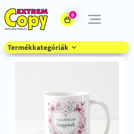
0
Termékkategóriák