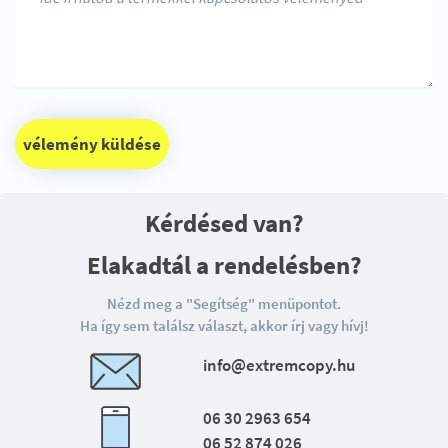
vélemény küldése
Kérdésed van?
Elakadtál a rendelésben?
Nézd meg a "Segítség" menüpontot.
Ha így sem találsz választ, akkor írj vagy hívj!
info@extremcopy.hu
06 30 2963 654
06 52 874 026