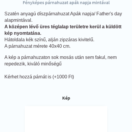
Fényképes párnahuzat apák napja mintával
Szatén anyagú díszpárnahuzat Apák napja/ Father's day
alapmintával.
A középen lévő üres téglalap területre kerül a küldött
kép nyomtatása.
Hátoldala kék színű, alján zipzáras kivitelű.
A párnahuzat mérete 40x40 cm.
A kép a párnahuzaton sok mosás után sem fakul, nem
repedezik, kiváló minőségű
Kérhet hozzá párnát is (+1000 Ft)
Kép