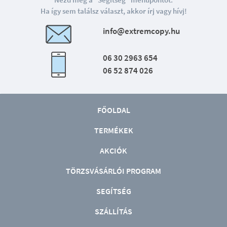
Nézd meg a "Segítség" menüpontot.
Ha így sem találsz választ, akkor írj vagy hívj!
info@extremcopy.hu
06 30 2963 654
06 52 874 026
FŐOLDAL
TERMÉKEK
AKCIÓK
TÖRZSVÁSÁRLÓI PROGRAM
SEGÍTSÉG
SZÁLLÍTÁS