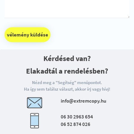
vélemény küldése
Kérdésed van?
Elakadtál a rendelésben?
Nézd meg a "Segítség" menüpontot.
Ha így sem találsz választ, akkor írj vagy hívj!
info@extremcopy.hu
06 30 2963 654
06 52 874 026