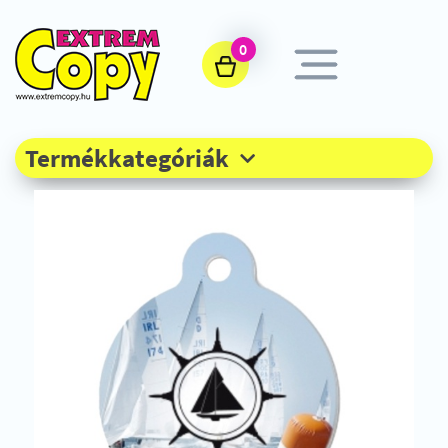
0
Termékkategóriák