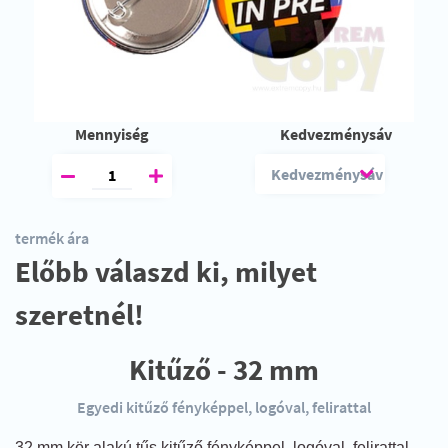
Mennyiség
Kedvezménysáv
termék ára
Előbb válaszd ki, milyet
szeretnél!
Kitűző - 32 mm
Egyedi kitűző fényképpel, logóval, felirattal
32 mm kör alakú tűs kitűző fényképpel, logóval, felirattal.