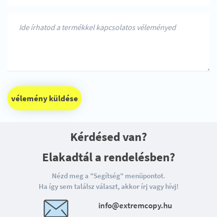
vélemény küldése
Kérdésed van?
Elakadtál a rendelésben?
Nézd meg a "Segítség" menüpontot.
Ha így sem találsz választ, akkor írj vagy hívj!
info@extremcopy.hu