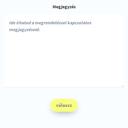
Megjegyzés
válassz