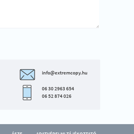
info@extremcopy.hu
06 30 2963 654
06 52 874 026
ÁSZF
ADATVÉDELMI TÁJÉKOZTATÓ