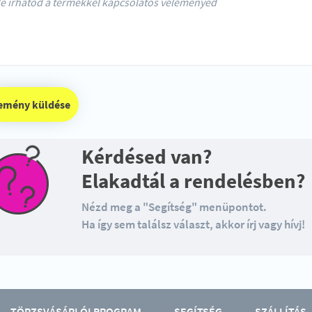
vélemény küldése
Kérdésed van?
Elakadtál a rendelésben?
Nézd meg a "Segítség" menüpontot.
Ha így sem találsz választ, akkor írj vagy hívj!
TÖRZSVÁSÁRLÓI PROGRAM
SEGÍTSÉG
SZÁLLÍTÁS