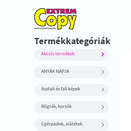
Termékkategóriák
Akciós termékek
ANYÁK NAPJA
Asztali és fali képek
Bögrék, korsók
Egérpadok, alátétek