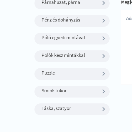
Párnahuzat, párna
Megj
Pénz és dohányzás
Póló egyedi mintával
Pólók kész mintákkal
Puzzle
Smink tükör
Táska, szatyor