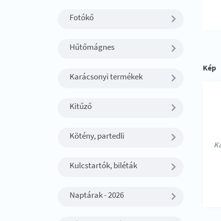
Fotókő
Hűtőmágnes
Kép
Karácsonyi termékek
Kitűző
Kötény, partedli
Ka
Kulcstartók, biléták
Naptárak - 2026