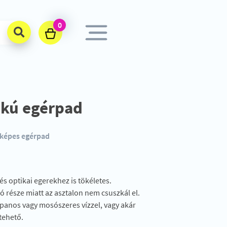
0
akú egérpad
yképes egérpad
 optikai egerekhez is tökéletes.
ó része miatt az asztalon nem csuszkál el.
ppanos vagy mosószeres vízzel, vagy akár
tehető.