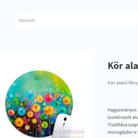
Kör al
Kör alakú fén
Hagyományos és
Gumírozott als
Tisztítása sza
mosogépbe is 