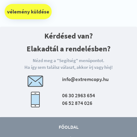
vélemény küldése
Kérdésed van?
Elakadtál a rendelésben?
Nézd meg a "Segítség" menüpontot.
Ha így sem találsz választ, akkor írj vagy hívj!
info@extremcopy.hu
06 30 2963 654
06 52 874 026
FŐOLDAL