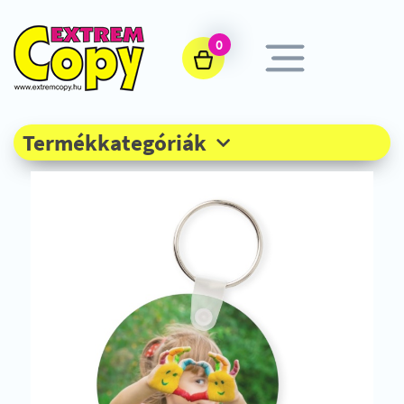
0
Termékkategóriák