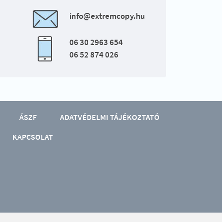
info@extremcopy.hu
06 30 2963 654
06 52 874 026
ÁSZF
ADATVÉDELMI TÁJÉKOZTATÓ
KAPCSOLAT