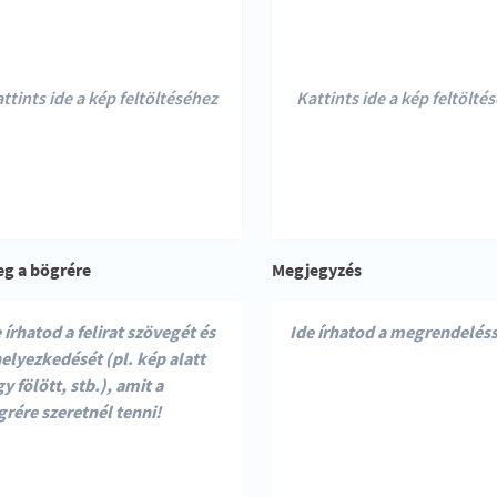
ttints ide a kép feltöltéséhez
Kattints ide a kép feltölté
eg a bögrére
Megjegyzés