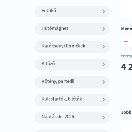
Fotókő
Hűtőmágnes
Menn
Karácsonyi termékek
termé
Kitűző
4 
Kötény, partedli
Kulcstartók, biléták
Jobb
Naptárak - 2026