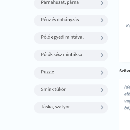
Párnahuzat, párna
Pénz és dohányzás
Ka
Póló egyedi mintával
Pólók kész mintákkal
Szöv
Puzzle
Smink tükör
Táska, szatyor