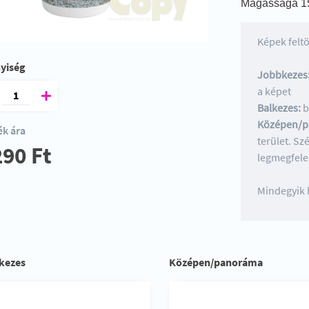
Magassága 1
Képek feltö
yiség
Jobbkezes
a képet
Balkezes:
b
Középen/p
k ára
terület. Sz
290 Ft
legmegfele
Mindegyik h
kezes
Középen/panoráma