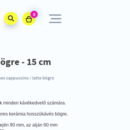
0
bögre - 15 cm
pes cappuccino / latte bögre
ék minden kávékedvelő számára.
iteres kerámia hosszúkávés bögre.
tején 90 mm, az alján 60 mm