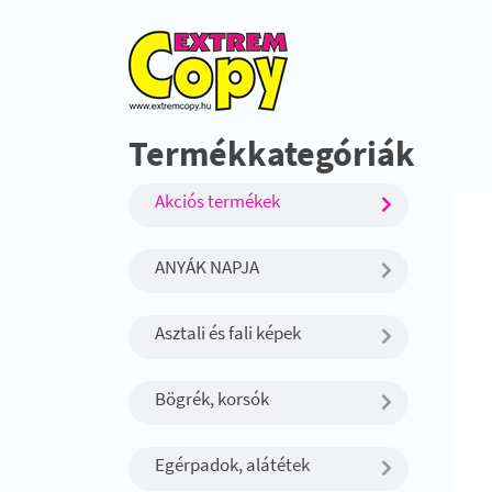
Termékkategóriák
Akciós termékek
ANYÁK NAPJA
Asztali és fali képek
Bögrék, korsók
Egérpadok, alátétek