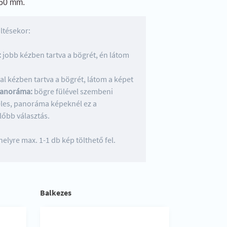
50 mm.
ltésekor:
:
jobb kézben tartva a bögrét, én látom
al kézben tartva a bögrét, látom a képet
anoráma:
bögre fülével szembeni
éles, panoráma képeknél ez a
lőbb választás.
elyre max. 1-1 db kép tölthető fel.
Balkezes