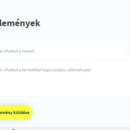
lemények
vélemény küldése