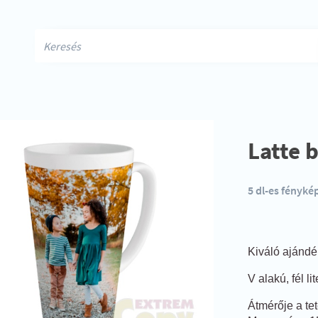
Latte 
5 dl-es fényké
Kiváló ajánd
V alakú, fél l
Átmérője a te