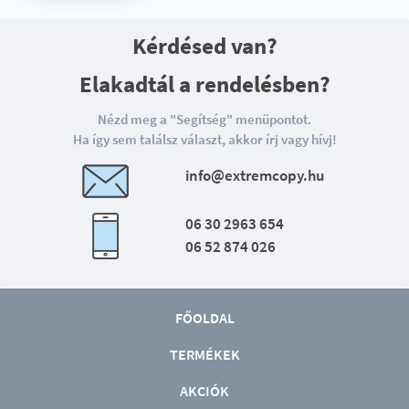
Kérdésed van?
Elakadtál a rendelésben?
Nézd meg a "Segítség" menüpontot.
Ha így sem találsz választ, akkor írj vagy hívj!
info@extremcopy.hu
06 30 2963 654
06 52 874 026
FŐOLDAL
TERMÉKEK
AKCIÓK