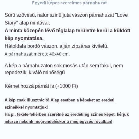
Egyedi képes szerelmes párnahuzat
Sűrű szövésű, natur színű juta vászon párnahuzat "Love
Story" alap mintával.
A minta közepén lévő téglalap területre kerül a küldött
kép nyomtatása.
Hátoldala bordó vászon, alján zipzáras kivitelű.
A párnahuzat mérete 40x40 cm.
A kép a párnahuzaton sok mosás után sem fakul, nem
repedezik, kiváló minőségű
Kérhet hozzá párnát is (+1000 Ft)
A kép csak illusztráció! Alap esetben a képeket az eredeti
színeikkel nyomtatjuk!
Ha pl. fekete-fehérben szeretné az eredetileg színes képet, kérjük
jelezze nekünk megrendeléskor a megjegyzés rovatban!