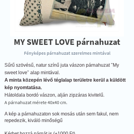
MY SWEET LOVE párnahuzat
Fényképes párnahuzat szerelmes mintával
Sűrű szövésű, natur színű juta vászon párnahuzat "My
sweet love" alap mintával.
A minta közepén lévő téglalap területre kerül a küldött
kép nyomtatása.
Hátoldala bordó vászon, alján zipzáras kivitelű.
A párnahuzat mérete 40x40 cm.
A kép a párnahuzaton sok mosás után sem fakul, nem
repedezik, kiváló minőségű
Kérhet hozzá párnát is (+1000 Ft)