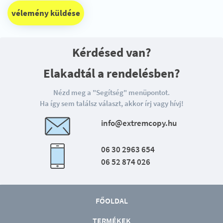
vélemény küldése
Kérdésed van?
Elakadtál a rendelésben?
Nézd meg a "Segítség" menüpontot.
Ha így sem találsz választ, akkor írj vagy hívj!
info@extremcopy.hu
06 30 2963 654
06 52 874 026
FŐOLDAL
TERMÉKEK