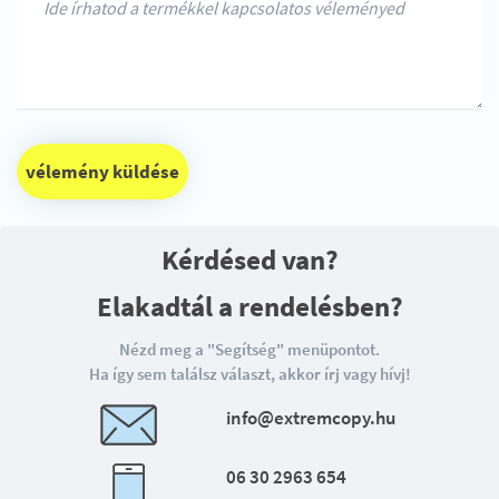
vélemény küldése
Kérdésed van?
Elakadtál a rendelésben?
Nézd meg a "Segítség" menüpontot.
Ha így sem találsz választ, akkor írj vagy hívj!
info@extremcopy.hu
06 30 2963 654