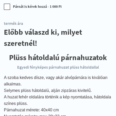
Párnát is kérek hozzá - 1 000 Ft
termék ára
Előbb válaszd ki, milyet
szeretnél!
Plüss hátoldalú párnahuzatok
Egyedi fényképes párnahuzat plüss hátoldallal
A szoba kedves dísze, vagy akár alvópárnára is kiválóan
alkalmas.
Selymes plüss hátoldalú, alján zipzáras kivitelű.
A huzat fehér oldalára történik a kép nyomtatása, hátoldala
színes plüss.
Párnahuzat mérete: 40x40 cm