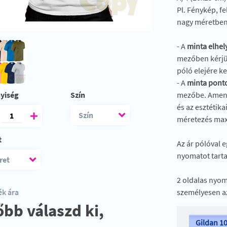
Pl. Fénykép, fe
nagy méretben
- A
minta elhel
mezőben kérjük
póló elejére k
- A
minta ponto
yiség
Szín
mezőbe. Amenny
és az esztétik
méretezés max
t
Az ár pólóval 
nyomatot tart
2 oldalas nyom
k ára
személyesen a
őbb válaszd ki,
Gildan 1