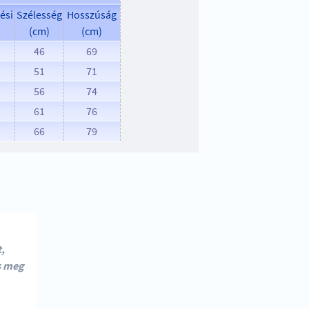
ési
Szélesség
Hosszúság
(cm)
(cm)
46
69
51
71
56
74
61
76
66
79