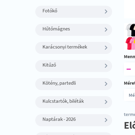
Fotókő
Hűtőmágnes
Karácsonyi termékek
Menn
Kitűző
Kötény, partedli
Mére
Kulcstartók, biléták
termé
Naptárak - 2026
El