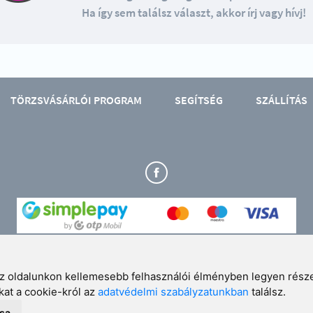
Ha így sem találsz választ, akkor írj vagy hívj!
TÖRZSVÁSÁRLÓI PROGRAM
SEGÍTSÉG
SZÁLLÍTÁS
Üzlet: 4024 Debrecen, Piac u. 30. (Korzó üzletudvar)
info@extremcopy.hu
 az oldalunkon kellemesebb felhasználói élményben legyen rés
kat a cookie-król az
adatvédelmi szabályzatunkban
találsz.
06 30 2963 654
ása