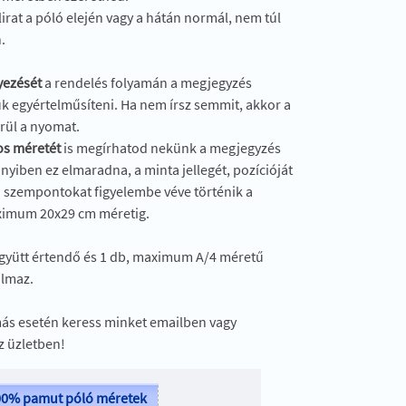
lirat a póló elején vagy a hátán normál, nem túl
.
yezését
a rendelés folyamán a megjegyzés
 egyértelműsíteni. Ha nem írsz semmit, akkor a
erül a nyomat.
s méretét
is megírhatod nekünk a megjegyzés
iben ez elmaradna, a minta jellegét, pozícióját
ai szempontokat figyelembe véve történik a
imum 20x29 cm méretig.
együtt értendő és 1 db, maximum A/4 méretű
almaz.
ás esetén keress minket emailben vagy
z üzletben!
00% pamut póló méretek