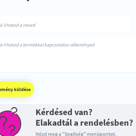
vélemény küldése
Kérdésed van?
Elakadtál a rendelésben?
Nézd meg a "Segítség" menüpontot.