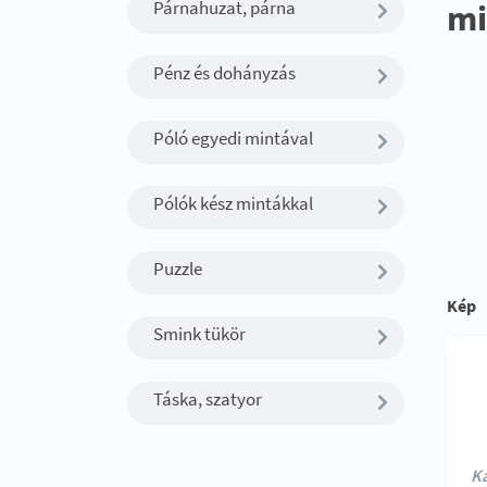
mi
Párnahuzat, párna
Pénz és dohányzás
Póló egyedi mintával
Pólók kész mintákkal
Puzzle
Kép
Smink tükör
Táska, szatyor
Ka