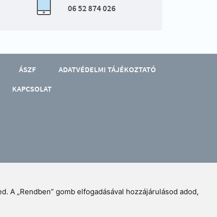
06 52 874 026
ÁSZF
ADATVÉDELMI TÁJÉKOZTATÓ
KAPCSOLAT
zed. A „Rendben” gomb elfogadásával hozzájárulásod adod,