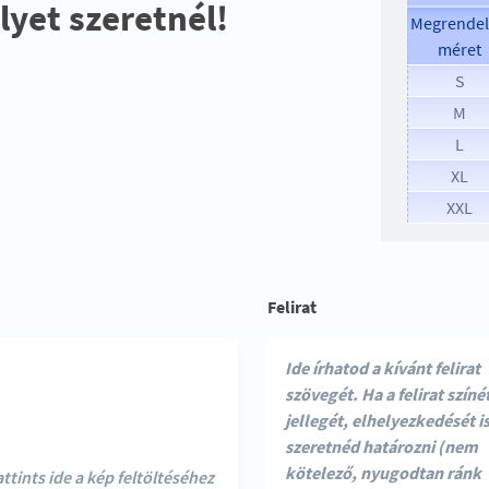
lyet szeretnél!
Megrendel
méret
S
M
L
XL
XXL
Felirat
ttints ide a kép feltöltéséhez