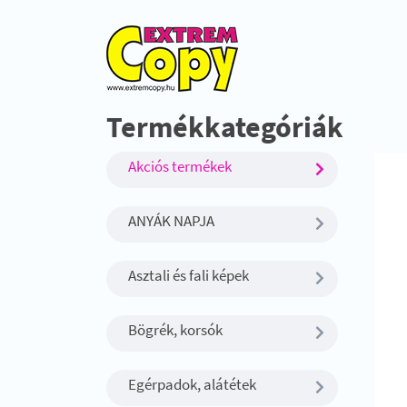
Termékkategóriák
Akciós termékek
ANYÁK NAPJA
Asztali és fali képek
Bögrék, korsók
Egérpadok, alátétek