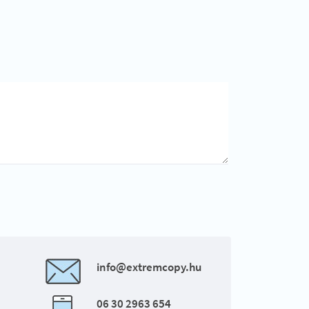
info@extremcopy.hu
06 30 2963 654