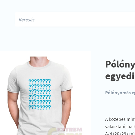
Pólón
egyedi
Pólónyomás egy
A közepes mint
választani, ha
A/4 (20x29 cm)