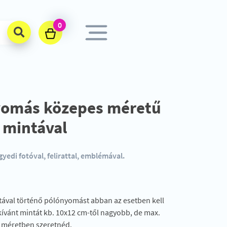
0
yomás közepes méretű
 mintával
edi fotóval, felirattal, emblémával.
ával történő pólónyomást abban az esetben kell
 kívánt mintát kb. 10x12 cm-től nagyobb, de max.
 méretben szeretnéd.