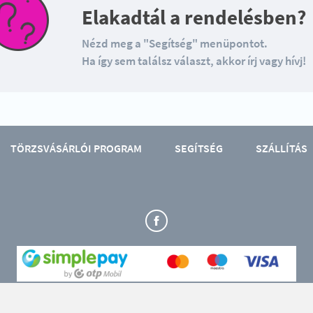
Elakadtál a rendelésben?
Nézd meg a "Segítség" menüpontot.
Ha így sem találsz választ, akkor írj vagy hívj!
TÖRZSVÁSÁRLÓI PROGRAM
SEGÍTSÉG
SZÁLLÍTÁS
Üzlet: 4024 Debrecen, Piac u. 30. (Korzó üzletudvar)