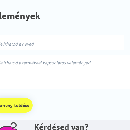
lemények
vélemény küldése
Kérdésed van?