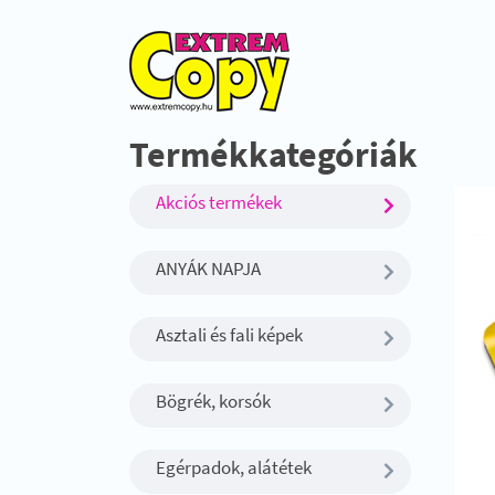
Termékkategóriák
Akciós termékek
ANYÁK NAPJA
Asztali és fali képek
Bögrék, korsók
Egérpadok, alátétek