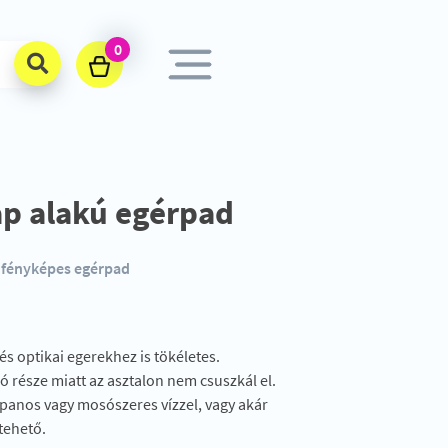
0
ap alakú egérpad
ú fényképes egérpad
 optikai egerekhez is tökéletes.
ó része miatt az asztalon nem csuszkál el.
ppanos vagy mosószeres vízzel, vagy akár
tehető.