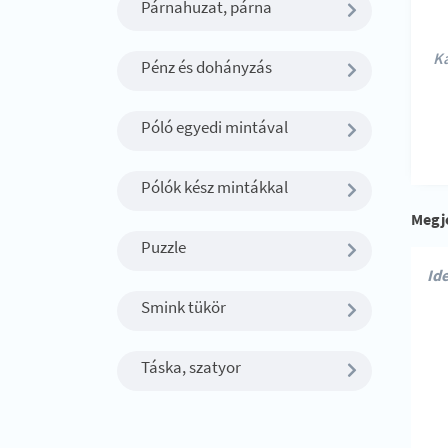
Párnahuzat, párna
Ka
Pénz és dohányzás
Póló egyedi mintával
Pólók kész mintákkal
Megj
Puzzle
Smink tükör
Táska, szatyor