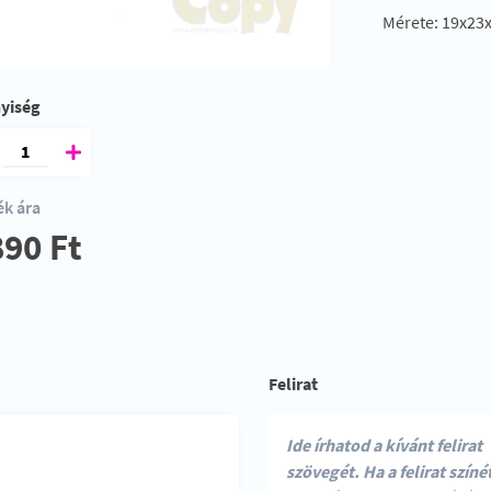
Mérete: 19x23
yiség
k ára
890 Ft
Felirat