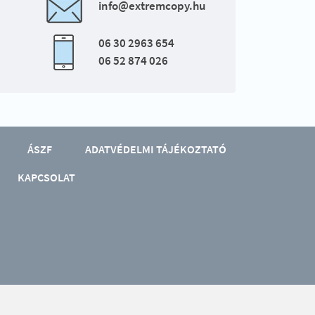
info@extremcopy.hu
06 30 2963 654
06 52 874 026
ÁSZF
ADATVÉDELMI TÁJÉKOZTATÓ
KAPCSOLAT