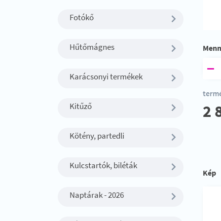
Fotókő
Hűtőmágnes
Menn
Karácsonyi termékek
termé
Kitűző
2 
Kötény, partedli
Kulcstartók, biléták
Kép
Naptárak - 2026