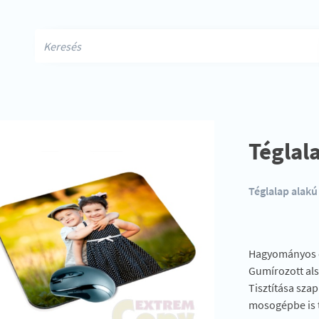
Téglal
Téglalap alak
Hagyományos és
Gumírozott als
Tisztítása sza
mosogépbe is 