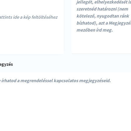
ttints ide a kép feltöltéséhez
egyzés