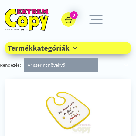
0
Termékkategóriák
Rendezés: