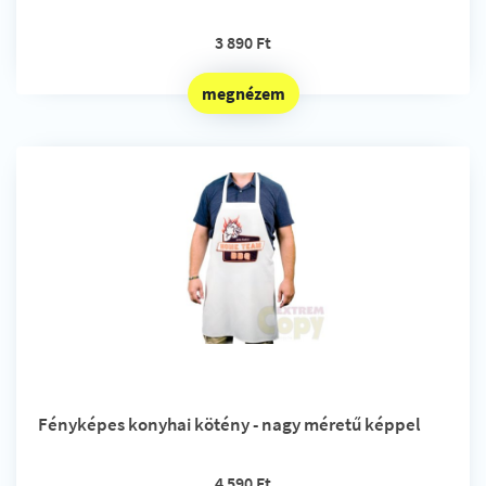
3 890 Ft
megnézem
Fényképes konyhai kötény - nagy méretű képpel
4 590 Ft