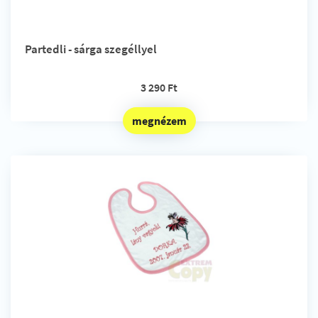
Partedli - sárga szegéllyel
3 290 Ft
megnézem