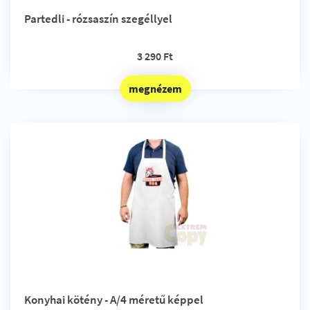
Partedli - rózsaszín szegéllyel
3 290 Ft
megnézem
Konyhai kötény - A/4 méretű képpel