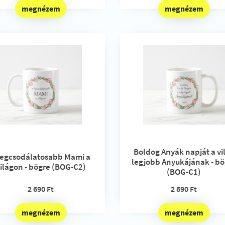
megnézem
megnézem
Boldog Anyák napját a vi
legcsodálatosabb Mami a
legjobb Anyukájának - bö
ilágon - bögre (BOG-C2)
(BOG-C1)
2 690 Ft
2 690 Ft
megnézem
megnézem