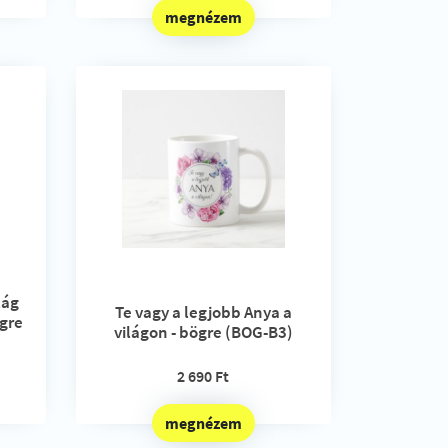
megnézem
lág
Te vagy a legjobb Anya a
gre
világon - bögre (BOG-B3)
2 690 Ft
megnézem