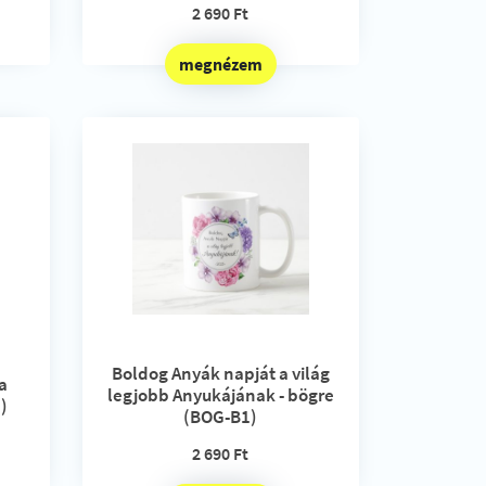
2 690 Ft
megnézem
Boldog Anyák napját a világ
a
legjobb Anyukájának - bögre
2)
(BOG-B1)
2 690 Ft