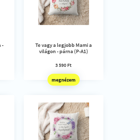
 -
Te vagy a legjobb Mami a
világon - párna (P-A1)
3 590 Ft
megnézem