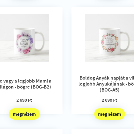
Boldog Anyák napját a vi
e vagy a legjobb Mami a
legjobb Anyukájának - bö
ilágon - bögre (BOG-B2)
(BOG-A5)
2 690 Ft
2 690 Ft
megnézem
megnézem