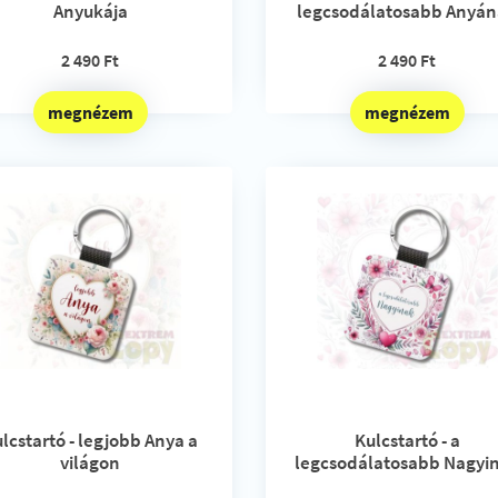
Anyukája
legcsodálatosabb Anyá
2 490 Ft
2 490 Ft
megnézem
megnézem
lcstartó - legjobb Anya a
Kulcstartó - a
világon
legcsodálatosabb Nagyi