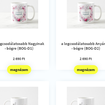
egcsodálatosabb Nagyinak
a legcsodálatosabb Anyá
- bögre (BOG-D1)
- bögre (BOG-D2)
2 690 Ft
2 690 Ft
megnézem
megnézem