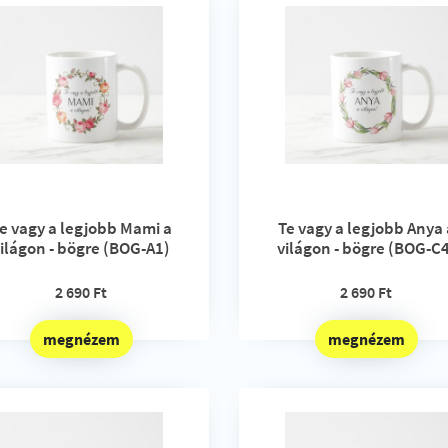
e vagy a legjobb Mami a
Te vagy a legjobb Anya 
ilágon - bögre (BOG-A1)
világon - bögre (BOG-C
2 690 Ft
2 690 Ft
megnézem
megnézem