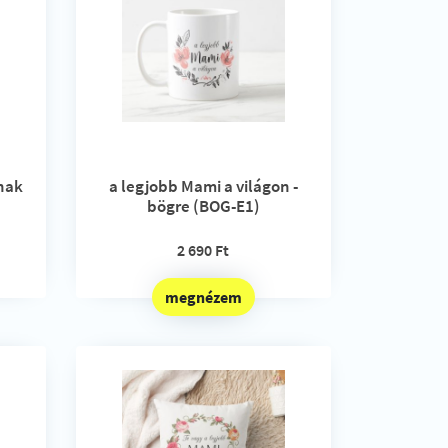
nak
a legjobb Mami a világon -
bögre (BOG-E1)
2 690 Ft
megnézem