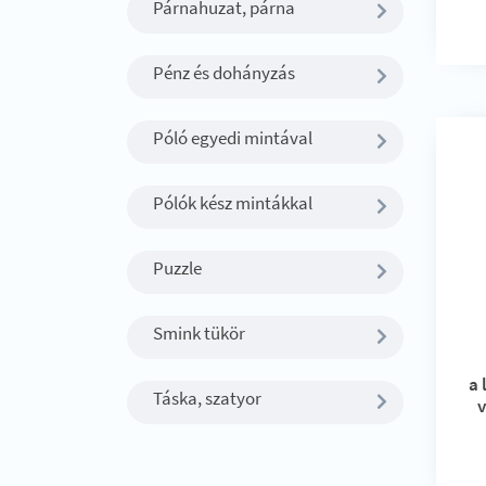
Párnahuzat, párna
Pénz és dohányzás
Póló egyedi mintával
Pólók kész mintákkal
Puzzle
Smink tükör
a
Táska, szatyor
v