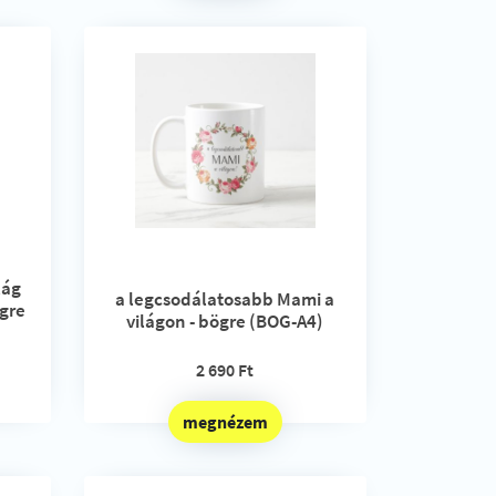
lág
a legcsodálatosabb Mami a
gre
világon - bögre (BOG-A4)
2 690 Ft
megnézem