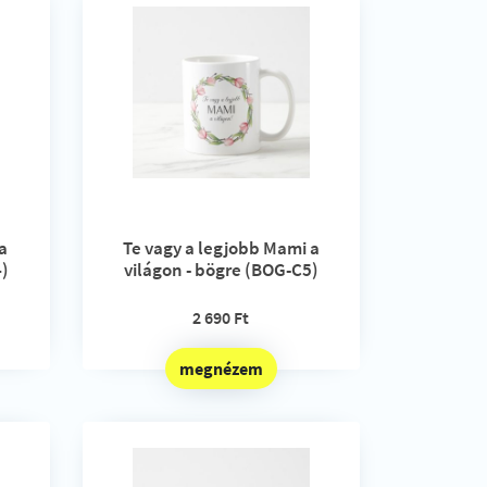
a
Te vagy a legjobb Mami a
4)
világon - bögre (BOG-C5)
2 690 Ft
megnézem