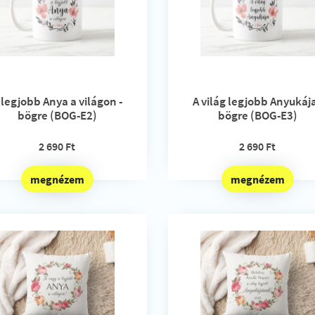
 legjobb Anya a világon -
A világ legjobb Anyukája
bögre (BOG-E2)
bögre (BOG-E3)
2 690 Ft
2 690 Ft
megnézem
megnézem