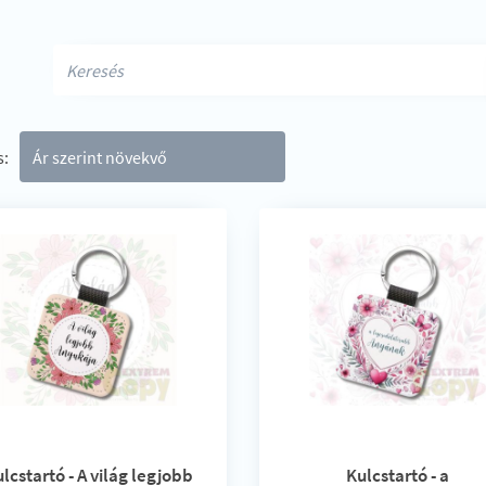
s:
lcstartó - A világ legjobb
Kulcstartó - a