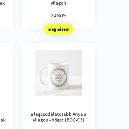
nak
világon
2 490 Ft
megnézem
a legcsodálatosabb Anya a
nak
világon - bögre (BOG-C3)