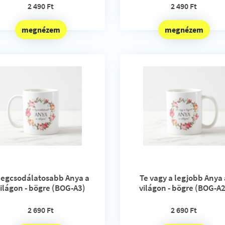
2 490 Ft
2 490 Ft
megnézem
megnézem
 legcsodálatosabb Anya a
Te vagy a legjobb Anya 
ilágon - bögre (BOG-A3)
világon - bögre (BOG-A
2 690 Ft
2 690 Ft