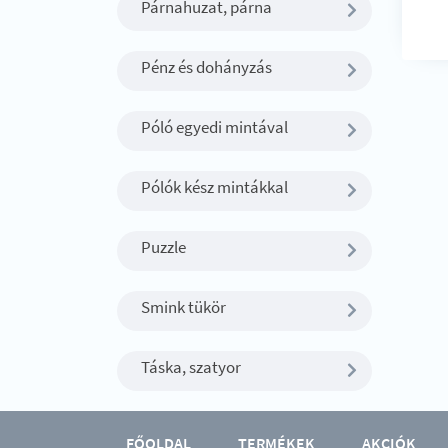
Párnahuzat, párna
Pénz és dohányzás
Póló egyedi mintával
Pólók kész mintákkal
Puzzle
Smink tükör
Táska, szatyor
FŐOLDAL
TERMÉKEK
AKCIÓK