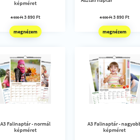
Asztali naptár
képméret
3 890 Ft
3 890 Ft
4 590 Ft
4 590 Ft
megnézem
megnézem
A3 Falinaptár - normál
A3 Falinaptár - nagyob
képméret
képméret