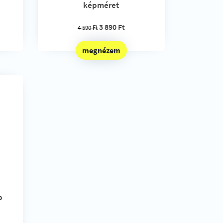
képméret
3 890 Ft
4 590 Ft
megnézem
b