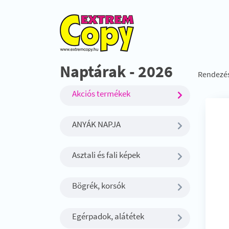
Naptárak - 2026
Rendezé
Akciós termékek
ANYÁK NAPJA
Asztali és fali képek
Bögrék, korsók
Egérpadok, alátétek